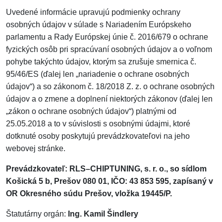
Uvedené informácie upravujú podmienky ochrany
osobných údajov v súlade s Nariadením Európskeho
parlamentu a Rady Európskej únie č. 2016/679 o ochrane
fyzických osôb pri spracúvaní osobných údajov a o voľnom
pohybe takýchto údajov, ktorým sa zrušuje smernica č.
95/46/ES (ďalej len „nariadenie o ochrane osobných
údajov“) a so zákonom č. 18/2018 Z. z. o ochrane osobných
údajov a o zmene a doplnení niektorých zákonov (ďalej len
„zákon o ochrane osobných údajov“) platnými od
25.05.2018 a to v súvislosti s osobnými údajmi, ktoré
dotknuté osoby poskytujú prevádzkovateľovi na jeho
webovej stránke.
Prevádzkovateľ: RLS–CHIPTUNING, s. r. o., so sídlom
Košická 5 b, Prešov 080 01, IČO: 43 853 595, zapísaný v
OR Okresného súdu Prešov, vložka 19445/P.
Štatutárny orgán:
Ing. Kamil Šindlery