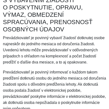
S VYBAVENÍM ŽIADOSTI
O POSKYTNUTIE, OPRAVU,
VÝMAZ, OBMEDZENÍ
SPRACÚVANIA, PRENOSNOSŤ
OSOBNÝCH ÚDAJOV
Prevádzkovateľ je povinný vybaviť žiadosť dotknutej osobe
najneskôr do jedného mesiaca od doručenia žiadosti.
Uvedenú lehotu môže prevádzkovateľ v odôvodnených
prípadoch s ohľadom na komplexnosť a počet žiadostí
predĺžiť o ďalšie dva mesiace, a to aj opakovane.
Prevádzkovateľ je povinný informovať o každom takom
predĺžení dotknutú osobu do jedného mesiaca od doručenia
žiadosti spolu s dôvodmi predĺženia lehoty. Ak dotknutá
osoba podala žiadosť v elektronickej podobe,
prevádzkovateľ poskytne informácie v elektronickej podobe,
ak dotknutá osoba nepožiadala o poskytnutie informácie
iným spôsobom.