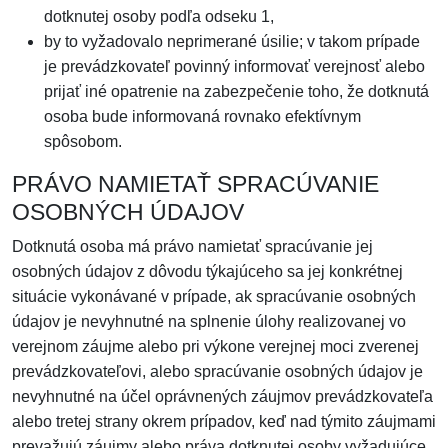
dotknutej osoby podľa odseku 1,
by to vyžadovalo neprimerané úsilie; v takom prípade
je prevádzkovateľ povinný informovať verejnosť alebo
prijať iné opatrenie na zabezpečenie toho, že dotknutá
osoba bude informovaná rovnako efektívnym
spôsobom.
PRÁVO NAMIETAŤ SPRACÚVANIE
OSOBNÝCH ÚDAJOV
Dotknutá osoba má právo namietať spracúvanie jej
osobných údajov z dôvodu týkajúceho sa jej konkrétnej
situácie vykonávané v prípade, ak spracúvanie osobných
údajov je nevyhnutné na splnenie úlohy realizovanej vo
verejnom záujme alebo pri výkone verejnej moci zverenej
prevádzkovateľovi, alebo spracúvanie osobných údajov je
nevyhnutné na účel oprávnených záujmov prevádzkovateľa
alebo tretej strany okrem prípadov, keď nad týmito záujmami
prevažujú záujmy alebo práva dotknutej osoby vyžadujúce